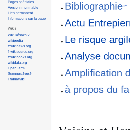
Pages spéciales
Bibliographie
Version imprimable
Lien permanent
Informations sur la page
Actu Entrepie
Wikis
Wiki késako ?
Le risque argi
wikipedia
fr.wikinews.org
fr.wikisource.org
Analyse docu
fr.wikibooks.org
wikidata.org
OpenFarm
Amplification 
Semeurs.free.fr
FramaWiki
à propos du f