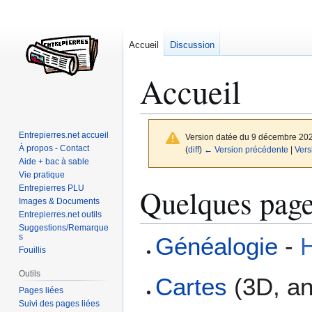
Accueil
Discussion
Accueil
Entrepierres.net accueil
Version datée du 9 décembre 20
À propos - Contact
(
diff
)
← Version précédente
|
Vers
Aide + bac à sable
Vie pratique
Aller
Aller
Quelques pages
Entrepierres PLU
à
à
Images & Documents
Entrepierres.net outils
la
la
Suggestions/Remarque
navigation
recherche
s
Généalogie
-
H
Fouillis
Outils
Cartes
(3D, an
Pages liées
Suivi des pages liées