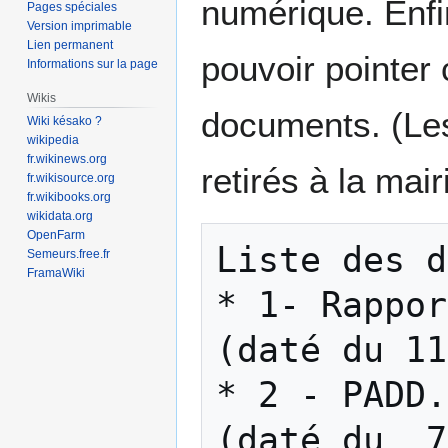
numérique. Enfin
Pages spéciales
Version imprimable
Lien permanent
pouvoir pointer 
Informations sur la page
Wikis
documents. (Le
Wiki késako ?
wikipedia
fr.wikinews.org
retirés à la mai
fr.wikisource.org
fr.wikibooks.org
wikidata.org
OpenFarm
Liste des d
Semeurs.free.fr
FramaWiki
* 1- Rapport de
(daté du 11
* 2 - PADD.pdf                      
(daté du  7