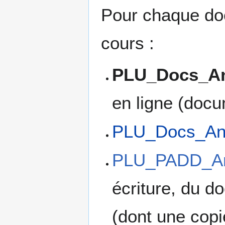
Pour chaque doc
cours :
PLU_Docs_An
en ligne (doc
PLU_Docs_An
PLU_PADD_An
écriture, du d
(dont une copi