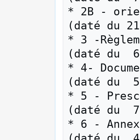
* 2B - orienta
(daté du 21
* 3 -Règlement.pdf          
(daté du  6
* 4- Document
(daté du  5
* 5 - Prescript
(daté du  7
* 6 - Annexes écrite
(daté du  4