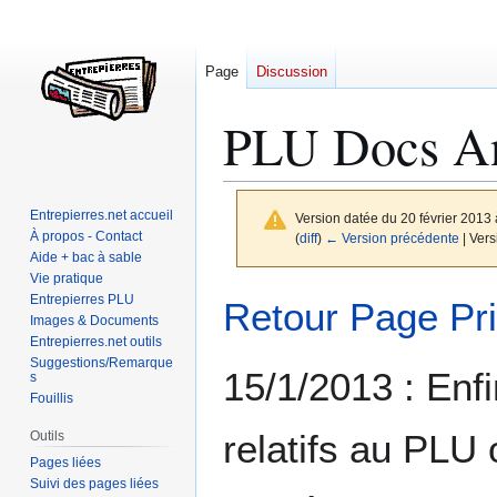
Page
Discussion
PLU Docs An
Entrepierres.net accueil
Version datée du 20 février 2013
À propos - Contact
(
diff
)
← Version précédente
| Vers
Aide + bac à sable
Vie pratique
Aller
Aller
Entrepierres PLU
Retour Page Pri
à
à
Images & Documents
Entrepierres.net outils
la
la
Suggestions/Remarque
navigation
recherche
15/1/2013 : Enfi
s
Fouillis
relatifs au PLU
Outils
Pages liées
Suivi des pages liées