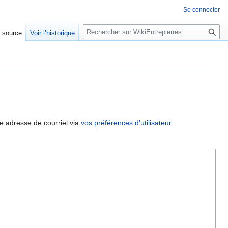
Se connecter
R
e source
Voir l’historique
e
c
h
e
r
c
h
e
re adresse de courriel via
vos préférences d’utilisateur
.
r