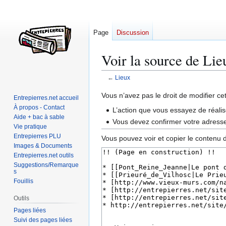
Page
Discussion
Voir la source de Lie
←
Lieux
Aller
Aller
Vous n’avez pas le droit de modifier ce
Entrepierres.net accueil
à
à
À propos - Contact
L’action que vous essayez de réalis
la
la
Aide + bac à sable
Vous devez confirmer votre adresse 
Vie pratique
navigation
recherche
Entrepierres PLU
Vous pouvez voir et copier le contenu 
Images & Documents
Entrepierres.net outils
Suggestions/Remarque
s
Fouillis
Outils
Pages liées
Suivi des pages liées