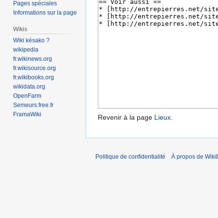
Pages spéciales
Informations sur la page
Wikis
Wiki késako ?
wikipedia
fr.wikinews.org
fr.wikisource.org
fr.wikibooks.org
wikidata.org
OpenFarm
Semeurs.free.fr
FramaWiki
Revenir à la page
Lieux
.
Politique de confidentialité
À propos de Wiki