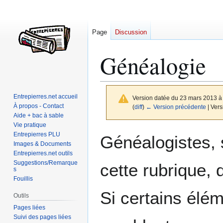
Page
Discussion
Généalogie
Entrepierres.net accueil
Version datée du 23 mars 2013 à
À propos - Contact
(
diff
)
← Version précédente
| Vers
Aide + bac à sable
Vie pratique
Aller
Aller
Entrepierres PLU
Généalogistes, 
à
à
Images & Documents
Entrepierres.net outils
la
la
Suggestions/Remarque
cette rubrique, 
navigation
recherche
s
Fouillis
Si certains élé
Outils
Pages liées
Suivi des pages liées