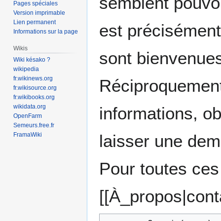
semblent pouvoir
Pages spéciales
Version imprimable
Lien permanent
est précisément 
Informations sur la page
Wikis
sont bienvenues
Wiki késako ?
wikipedia
fr.wikinews.org
Réciproquement,
fr.wikisource.org
fr.wikibooks.org
wikidata.org
informations, o
OpenFarm
Semeurs.free.fr
laisser une dem
FramaWiki
Pour toutes ces
[[À_propos|conta