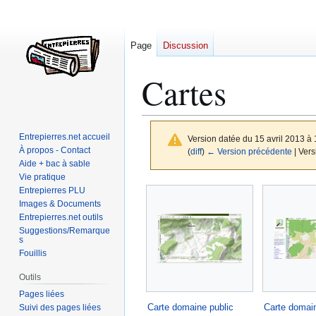
Page
Discussion
Cartes
Entrepierres.net accueil
Version datée du 15 avril 2013 à
À propos - Contact
(
diff
)
← Version précédente
| Vers
Aide + bac à sable
Vie pratique
Aller
Aller
Entrepierres PLU
à
à
Images & Documents
Entrepierres.net outils
la
la
Suggestions/Remarque
navigation
recherche
s
Fouillis
Outils
Pages liées
Carte domaine public
Carte domain
Suivi des pages liées