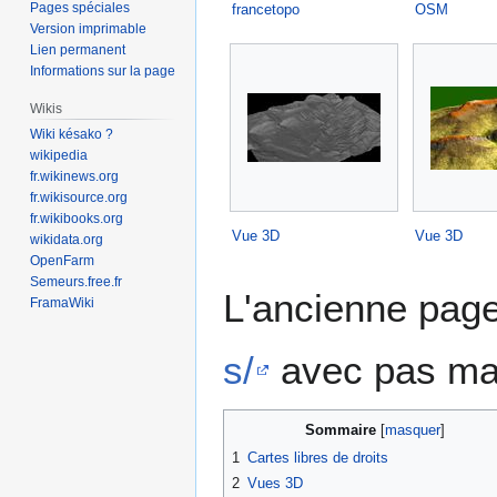
Pages spéciales
francetopo
OSM
Version imprimable
Lien permanent
Informations sur la page
Wikis
Wiki késako ?
wikipedia
fr.wikinews.org
fr.wikisource.org
fr.wikibooks.org
Vue 3D
Vue 3D
wikidata.org
OpenFarm
Semeurs.free.fr
L'ancienne pag
FramaWiki
s/
avec pas mal
Sommaire
1
Cartes libres de droits
2
Vues 3D